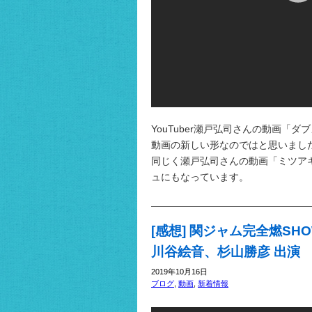
YouTuber瀬戸弘司さんの動画「
動画の新しい形なのではと思いまし
同じく瀬戸弘司さんの動画「ミツアキ
ュにもなっています。
[感想] 関ジャム完全燃SH
川谷絵音、杉山勝彦 出演
2019年10月16日
ブログ
,
動画
,
新着情報