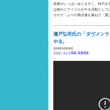
楽曲がいっぱいありますし、時代を
は確かにアイドルがやる活動として
そのラ・ムーの再評価を兼ねて「愛
瀬戸弘司氏の「ダヴメンラ
やる。
2019年10月26日
ブログ
,
ライブ情報
,
新着情報