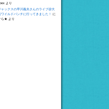
bex
より
ジャックスの早川義夫さんのライブ@大
阪ワイルドバンチに行ってきました！
に
ぐら★
より