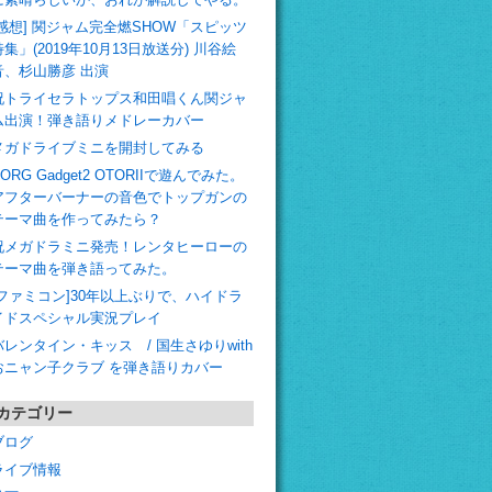
[感想] 関ジャム完全燃SHOW「スピッツ
特集」(2019年10月13日放送分) 川谷絵
音、杉山勝彦 出演
祝トライセラトップス和田唱くん関ジャ
ム出演！弾き語りメドレーカバー
メガドライブミニを開封してみる
ORG Gadget2 OTORIIで遊んでみた。
アフターバーナーの音色でトップガンの
テーマ曲を作ってみたら？
祝メガドラミニ発売！レンタヒーローの
テーマ曲を弾き語ってみた。
[ファミコン]30年以上ぶりで、ハイドラ
イドスペシャル実況プレイ
バレンタイン・キッス / 国生さゆりwith
おニャン子クラブ を弾き語りカバー
カテゴリー
ブログ
ライブ情報