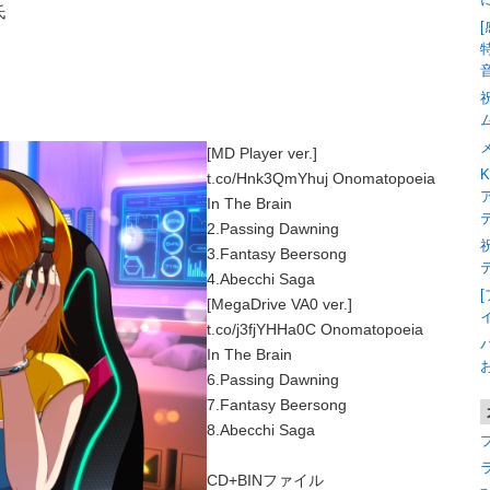
氏
[MD Player ver.]
K
t.co/Hnk3QmYhuj Onomatopoeia
In The Brain
2.Passing Dawning
3.Fantasy Beersong
4.Abecchi Saga
[MegaDrive VA0 ver.]
t.co/j3fjYHHa0C Onomatopoeia
In The Brain
6.Passing Dawning
7.Fantasy Beersong
8.Abecchi Saga
CD+BINファイル