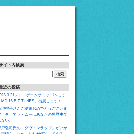
サイト内検索
検
:
最近の投稿
2026.3.21レトロゲームサミットLvにて
「MD 16-BIT TUNES」出展します！
菊池桃子さんご結婚おめでとうございま
す！そしてラ・ムーはあなたの黒歴史で
はない。
瀬戸弘司氏の「ダヴメンラップ」がいか
に素晴らしいか、おれが解説してやる。