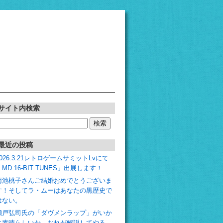
サイト内検索
検
:
最近の投稿
2026.3.21レトロゲームサミットLvにて
「MD 16-BIT TUNES」出展します！
菊池桃子さんご結婚おめでとうございま
す！そしてラ・ムーはあなたの黒歴史で
はない。
瀬戸弘司氏の「ダヴメンラップ」がいか
に素晴らしいか、おれが解説してやる。