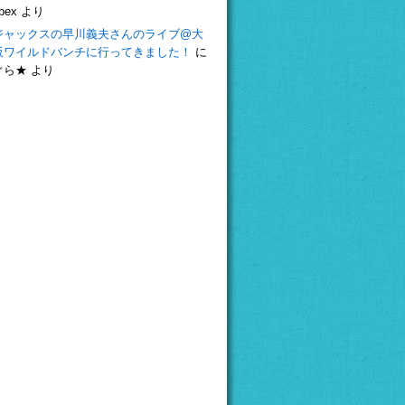
bex
より
ジャックスの早川義夫さんのライブ@大
阪ワイルドバンチに行ってきました！
に
ぐら★
より