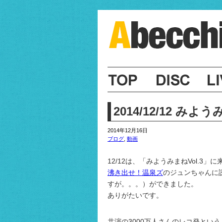
2014/12/12 みよ
2014年12月16日
ブログ
,
動画
12/12は、「みようみまねVol.
沸き出せ！温泉ズ
のジュンちゃんに
すが。。。）ができました。
ありがたいです。
共演の3000万人さんのレコ発という