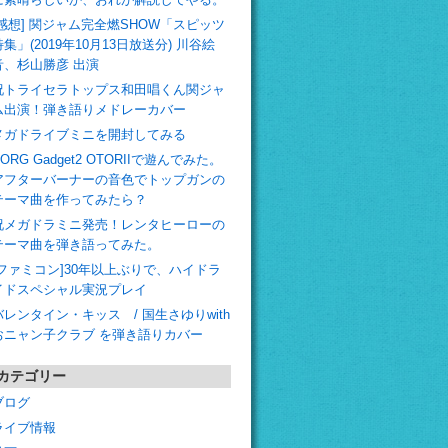
[感想] 関ジャム完全燃SHOW「スピッツ
特集」(2019年10月13日放送分) 川谷絵
音、杉山勝彦 出演
祝トライセラトップス和田唱くん関ジャ
ム出演！弾き語りメドレーカバー
メガドライブミニを開封してみる
ORG Gadget2 OTORIIで遊んでみた。
アフターバーナーの音色でトップガンの
テーマ曲を作ってみたら？
祝メガドラミニ発売！レンタヒーローの
テーマ曲を弾き語ってみた。
[ファミコン]30年以上ぶりで、ハイドラ
イドスペシャル実況プレイ
バレンタイン・キッス / 国生さゆりwith
おニャン子クラブ を弾き語りカバー
カテゴリー
ブログ
ライブ情報