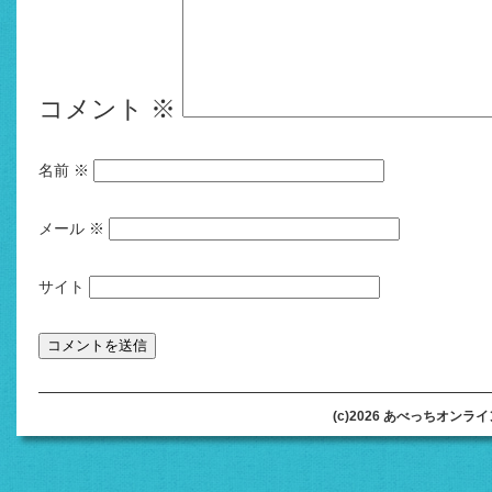
コメント
※
名前
※
メール
※
サイト
(c)2026 あべっちオンラインオ